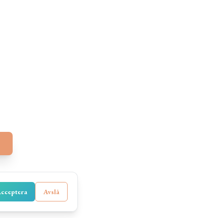
cceptera
Avslå