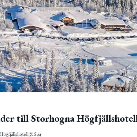
der till Storhogna Högfjällshotel
 Högfjällshotell & Spa