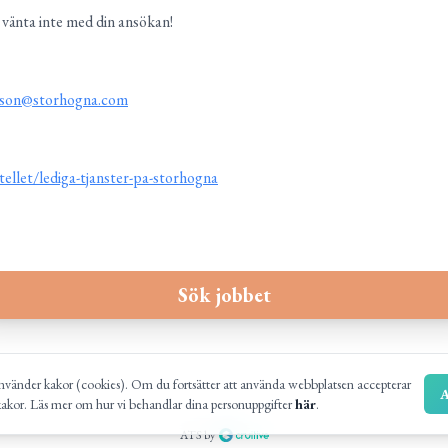
 vänta inte med din ansökan!
sson@storhogna.com
ellet/lediga-tjanster-pa-storhogna
Sök jobbet
vänder kakor (cookies). Om du fortsätter att använda webbplatsen accepterar
A
kakor. Läs mer om hur vi behandlar dina personuppgifter
här
.
ATS by