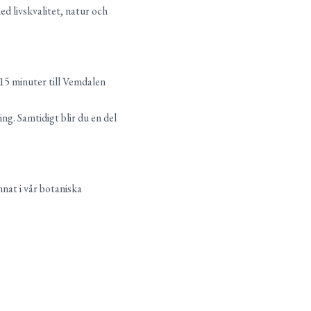
d livskvalitet, natur och
.
a 15 minuter till Vemdalen
ng. Samtidigt blir du en del
nnat i vår botaniska