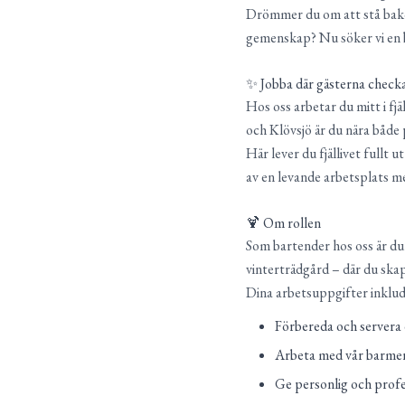
Drömmer du om att stå bakom
gemenskap? Nu söker vi en b
✨ Jobba där gästerna checka
Hos oss arbetar du mitt i fjä
och Klövsjö är du nära både 
Här lever du fjällivet fullt 
av en levande arbetsplats m
🍹 Om rollen
Som bartender hos oss är du 
vinterträdgård – där du ska
Dina arbetsuppgifter inklud
Förbereda och servera 
Arbeta med vår barme
Ge personlig och profes