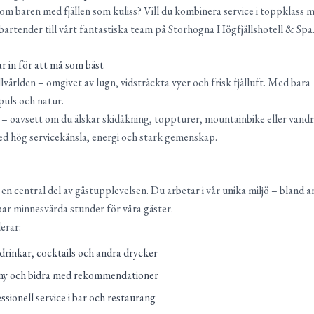
 baren med fjällen som kuliss? Vill du kombinera service i toppklass me
artender till vårt fantastiska team på Storhogna Högfjällshotell & Spa
r in för att må som bäst
llvärlden – omgivet av lugn, vidsträckta vyer och frisk fjälluft. Med bar
puls och natur.
ut – oavsett om du älskar skidåkning, toppturer, mountainbike eller vandri
ed hög servicekänsla, energi och stark gemenskap.
en central del av gästupplevelsen. Du arbetar i vår unika miljö – bland a
par minnesvärda stunder för våra gäster.
erar:
drinkar, cocktails och andra drycker
ny och bidra med rekommendationer
sionell service i bar och restaurang