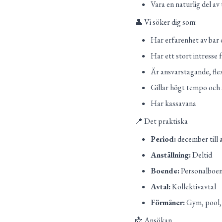
Vara en naturlig del av
👤 Vi söker dig som:
Har erfarenhet av bar o
Har ett stort intresse 
Är ansvarstagande, flex
Gillar högt tempo och a
Har kassavana
📍 Det praktiska
Period:
december till a
Anställning:
Deltid
Boende:
Personalboen
Avtal:
Kollektivavtal
Förmåner:
Gym, pool, 
📩 Ansökan