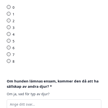
0
1
2
3
4
5
6
7
8
Om hunden lämnas ensam, kommer den då att ha
sällskap av andra djur?
*
Om ja, vad för typ av djur?