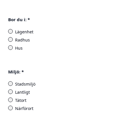
Bor du i:
*
Lägenhet
Radhus
Hus
Miljö:
*
Stadsmiljö
Lantligt
Tätort
Närförort