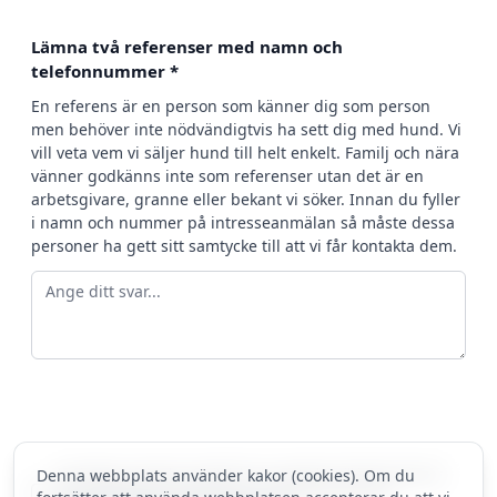
Lämna två referenser med namn och
telefonnummer
*
En referens är en person som känner dig som person
men behöver inte nödvändigtvis ha sett dig med hund. Vi
vill veta vem vi säljer hund till helt enkelt. Familj och nära
vänner godkänns inte som referenser utan det är en
arbetsgivare, granne eller bekant vi söker. Innan du fyller
i namn och nummer på intresseanmälan så måste dessa
personer ha gett sitt samtycke till att vi får kontakta dem.
Denna webbplats använder kakor (cookies). Om du
Jag intygar att jag har tagit del och samtycker till informationen
och handlingarna jag kan läsa om i följande dokument: