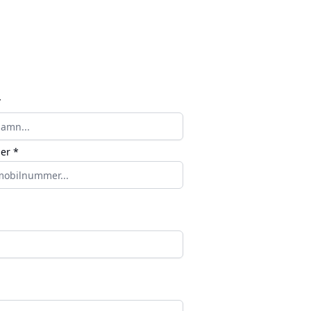
*
er *