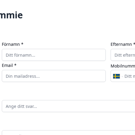
mmie
n
Förnamn *
Efternamn 
Email *
Mobilnumm