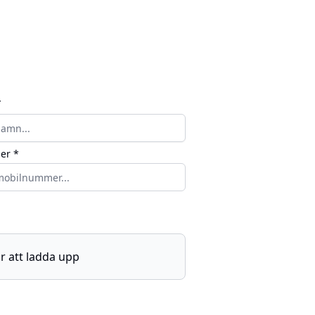
*
er *
för att ladda upp